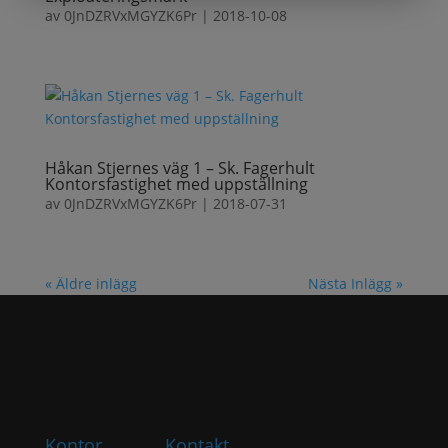
av
0JnDZRVxMGYZK6Pr
|
2018-10-08
Håkan Stjernes väg 1 – Sk. Fagerhult
Kontorsfastighet med uppställning
av
0JnDZRVxMGYZK6Pr
|
2018-07-31
« Äldre inlägg
Nästa Inlägg »
Kontor
Kontakt