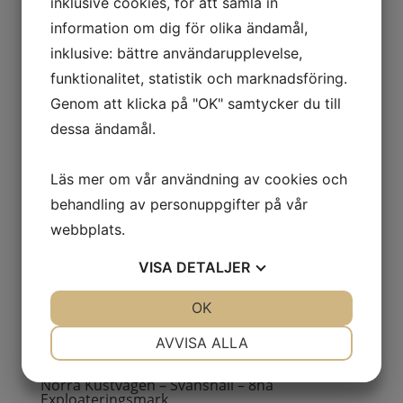
inklusive cookies, för att samla in
Diligensvägen 112- Margretetorp
Industrifastighet med villa och skog
information om dig för olika ändamål,
av
0JnDZRVxMGYZK6Pr
|
2018-10-30
inklusive: bättre användarupplevelse,
funktionalitet, statistik och marknadsföring.
Genom att klicka på "OK" samtycker du till
Hyllingevägen 126 – Hasslarp Industrifastighet
med Hästgård
dessa ändamål.
av
0JnDZRVxMGYZK6Pr
|
2018-10-08
Läs mer om vår användning av cookies och
behandling av personuppgifter på vår
Hyllingevägen 126 – Hasslarp Markområde för
jordbruk
webbplats.
av
0JnDZRVxMGYZK6Pr
|
2018-10-08
VISA
DETALJER
JA
NEJ
OK
JA
NEJ
NÖDVÄNDIG
INSTÄLLNINGAR
AVVISA ALLA
JA
NEJ
JA
NEJ
Norra Kustvägen – Svanshall – 8ha
Exploateringsmark
MARKNADSFÖRING
STATISTIK