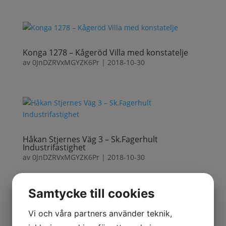
Konga 1278 – Kågeröd Villa med konstatelje
av
0JnDZRVxMGYZK6Pr
|
2018-10-30
Håkan Stjernes Väg 3 – Sk.Fagerhult
Industrifastighet
av
0JnDZRVxMGYZK6Pr
|
2018-10-30
Samtycke till cookies
Vi och våra partners använder teknik,