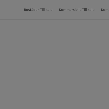
Bostäder Till salu
Kommersiellt Till salu
Kom
26 – Hasslarp Industrif