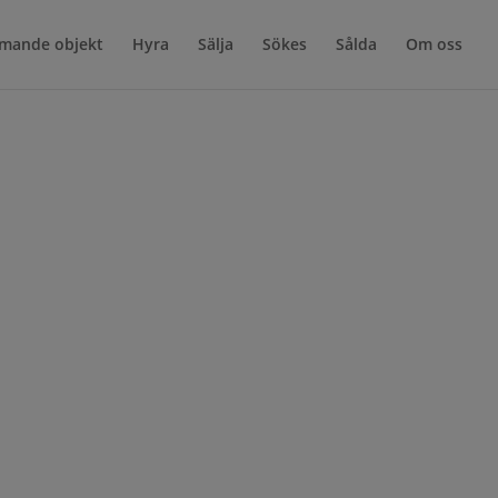
mande objekt
Hyra
Sälja
Sökes
Sålda
Om oss
astighet med