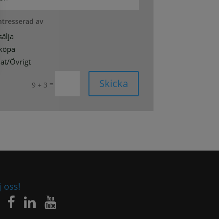
intresserad av
sälja
 köpa
at/Övrigt
Skicka
=
9 + 3
j oss!