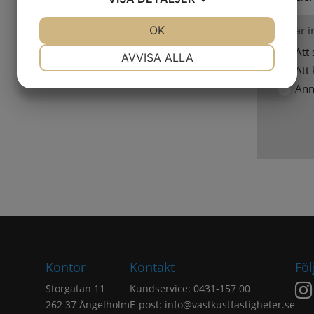
JA
NEJ
OK
JA
NEJ
Jag är 
NÖDVÄNDIG
INSTÄLLNINGAR
Att 
AVVISA ALLA
Att
JA
NEJ
JA
NEJ
Ann
MARKNADSFÖRING
STATISTIK
Kontor
Kontakt
Föl
Storgatan 11
Kundservice: 0431-157 00
262 37 Ängelholm
E-post:
info@vastkustfastigheter.se