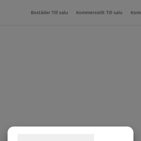
Bostäder Till salu
Kommersiellt Till salu
Kom
rten Arild Markområde f
Samtykke til cookies