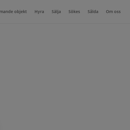
mande objekt
Hyra
Sälja
Sökes
Sålda
Om oss
ör 14 tomter