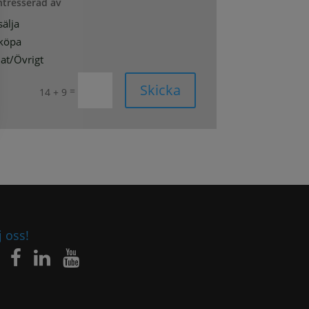
intresserad av
sälja
 köpa
at/Övrigt
Skicka
=
14 + 9
j oss!