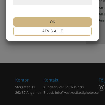
Jag är 
hjemmeside.
Att 
Att
Ann
OK
NØDVENDIGE
PRÆFERENCER
AFVIS ALLE
MARKETING
STATISTIK
Kontor
Kontakt
Föl
Storgatan 11
Kundservice: 0431-157 00
262 37 Ängelholm
E-post:
info@vastkustfastigheter.se