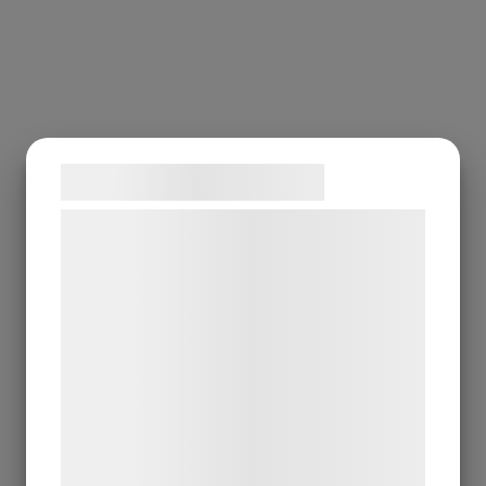
Samtykke til cookies
Vi og vores samarbejdspartnere bruger
teknologier, herunder cookies, til at
indsamle oplysninger om dig til forskellige
formål, herunder: Tilpasning af annoncering,
bedre brugeroplevelse, funktionalitet,
statistik og marketing. Disse oplysninger
kan blive delt med annoncerings- og
analysepartnere, som kan kombinere dem
med data, du tidligere har givet dem eller