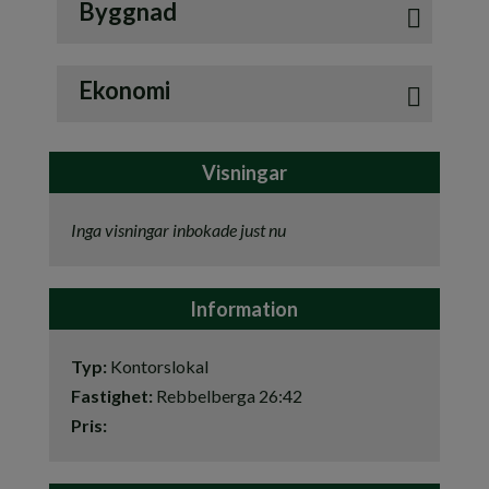
Byggnad
Uppvärmning
Fjärrvärme
Ekonomi
Visningar
Inga visningar inbokade just nu
Information
Typ
Kontorslokal
Fastighet
Rebbelberga 26:42
Pris