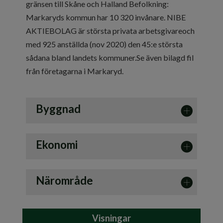
gränsen till Skåne och Halland Befolkning:
Markaryds kommun har 10 320 invånare. NIBE
AKTIEBOLAG är största privata arbetsgivareoch
med 925 anställda (nov 2020) den 45:e största
sådana bland landets kommuner.Se även bilagd fil
från företagarna i Markaryd.
Byggnad
Uppvärmning
Vattenburna system från 3
Ekonomi
värmepumpar och elpanna.
Närområde
Allmänt
Markaryd är en tätort i sydvästra
Visningar