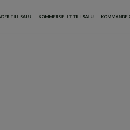
DER TILL SALU
KOMMERSIELLT TILL SALU
KOMMANDE 
Dags att sälja huset?
del av ditt unika erbjudande - värde 497