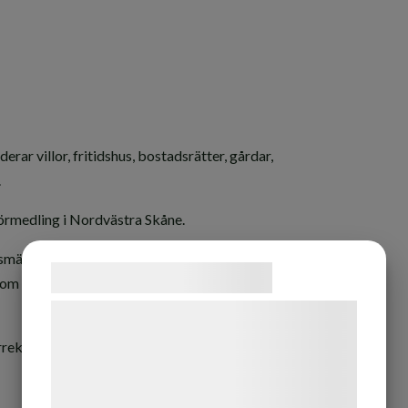
rar villor, fritidshus, bostadsrätter, gårdar,
.
förmedling i Nordvästra Skåne.
etsmäklare, oberoende banker och
Samtykke til cookies
som uppdragsgivare våra tjänster och
Vi og vores samarbejdspartnere bruger
teknologier, herunder cookies, til at
rrekt rådgivning och bred marknadsföring.
indsamle oplysninger om dig til forskellige
formål, herunder: Tilpasning af annoncering,