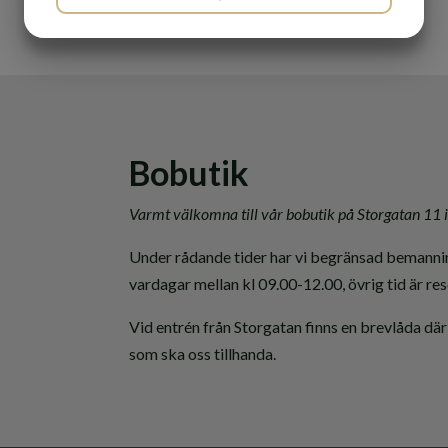
MARKETING
STATISTIK
Bobutik
Varmt välkomna till vår bobutik på Storgatan 11 
Under rådande tider har vi begränsad bemannin
vardagar mellan kl 09.00-12.00, övrig tid är r
Vid entrén från Storgatan finns en brevlåda där
som ska oss tillhanda.