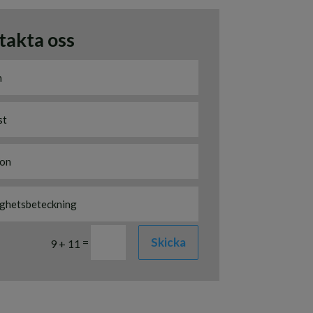
takta oss
Skicka
=
9 + 11