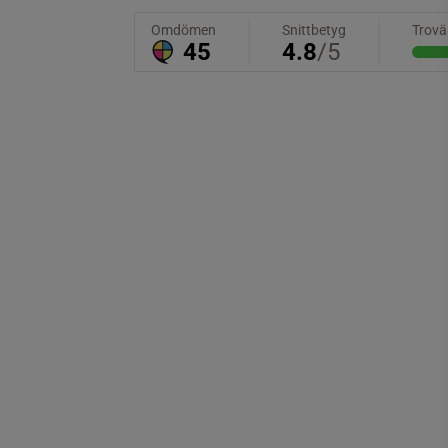
Kommersiell specialist, bolag, gårdar och
mark
Telefon: (
mobil & fast
) 0431-157 22
arne@vastkustfastigheter.se