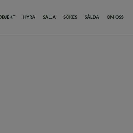
OBJEKT
HYRA
SÄLJA
SÖKES
SÅLDA
OM OSS
5 kr