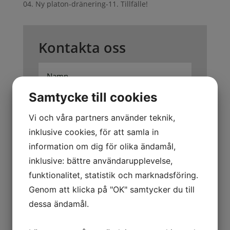
04. Ny platon-dränering-11. Tillfälle!
Kontakta oss
Samtycke till cookies
Vi och våra partners använder teknik,
inklusive cookies, för att samla in
information om dig för olika ändamål,
inklusive: bättre användarupplevelse,
Jag är intresserad av
funktionalitet, statistik och marknadsföring.
Att sälja
Genom att klicka på "OK" samtycker du till
Att köpa
dessa ändamål.
Annat/Övrigt
Skicka
=
4 + 13