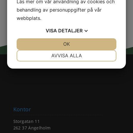
Läs mer om vår användning av cookies och
behandling av personuppgifter på vår
webbplats.
VISA
DETALJER
JA
NEJ
OK
JA
NEJ
NÖDVÄNDIG
INSTÄLLNINGAR
AVVISA ALLA
JA
NEJ
JA
NEJ
MARKNADSFÖRING
STATISTIK
Kontor
Storgatan 11
262 37 Ängelholm