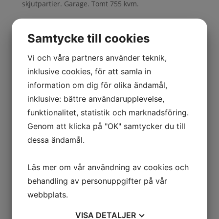
skjutpartier. Garage. Tomt 755 kvm.
Samtycke till cookies
Kontakta oss
Vi och våra partners använder teknik,
inklusive cookies, för att samla in
information om dig för olika ändamål,
inklusive: bättre användarupplevelse,
funktionalitet, statistik och marknadsföring.
Genom att klicka på "OK" samtycker du till
dessa ändamål.
Jag är intresserad av
Läs mer om vår användning av cookies och
Att sälja
behandling av personuppgifter på vår
Att köpa
webbplats.
Annat/Övrigt
VISA
DETALJER
Skicka
=
11 + 12