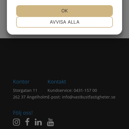
JA
NEJ
OK
JA
NEJ
NÖDVÄNDIG
INSTÄLLNINGAR
AVVISA ALLA
JA
NEJ
JA
NEJ
MARKNADSFÖRING
STATISTIK
Kontor
Kontakt
Storgatan 11
Kundservice: 0431-157 00
262 37 Ängelholm
E-post:
info@vastkustfastigheter.se
Följ oss!