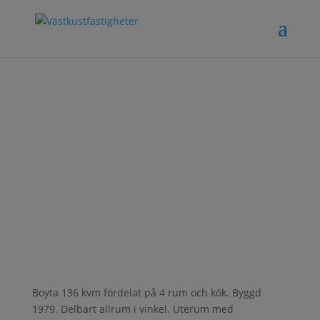
Varehögsvägen
23 – Magnarp
Boyta 136 kvm fördelat på 4 rum och kök. Byggd
1979. Delbart allrum i vinkel. Uterum med