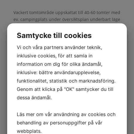
Vackert tomtområde uppskattat till 40-60 tomter med
ev. campingplats under översiktsplan underbart läge
ca 500 m från Vistorps hamn.
Samtycke till cookies
Vi och våra partners använder teknik,
Kontakta oss
inklusive cookies, för att samla in
information om dig för olika ändamål,
inklusive: bättre användarupplevelse,
funktionalitet, statistik och marknadsföring.
Genom att klicka på "OK" samtycker du till
dessa ändamål.
Läs mer om vår användning av cookies och
Jag är intresserad av
behandling av personuppgifter på vår
Att sälja
webbplats.