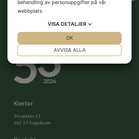
behandling av personuppgifter på vår
webbplats.
VISA
DETALJER
JA
NEJ
OK
JA
NEJ
NÖDVÄNDIG
INSTÄLLNINGAR
AVVISA ALLA
JA
NEJ
JA
NEJ
MARKNADSFÖRING
STATISTIK
Kontor
Storgatan 11
262 37 Ängelholm