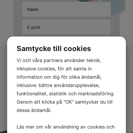
Samtycke till cookies
Jag är intresserad av
Vi och våra partners använder teknik,
inklusive cookies, för att samla in
Att sälja
information om dig för olika ändamål,
Att köpa
inklusive: bättre användarupplevelse,
Annat/Övrigt
funktionalitet, statistik och marknadsföring.
Skicka
=
7 + 2
Genom att klicka på "OK" samtycker du till
dessa ändamål.
Läs mer om vår användning av cookies och