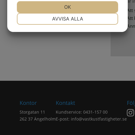
Jag är 
JA
NEJ
OK
JA
NEJ
Att 
NÖDVÄNDIG
INSTÄLLNINGAR
Att
AVVISA ALLA
Ann
JA
NEJ
JA
NEJ
MARKNADSFÖRING
STATISTIK
Kontor
Kontakt
Föl
Storgatan 11
Kundservice: 0431-157 00
262 37 Ängelholm
E-post:
info@vastkustfastigheter.se