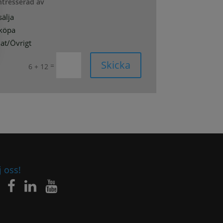
intresserad av
sälja
 köpa
at/Övrigt
Skicka
=
6 + 12
j oss!