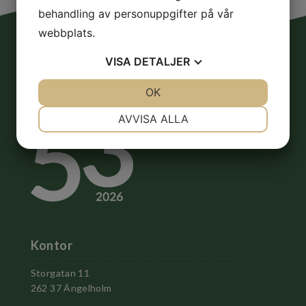
behandling av personuppgifter på vår
webbplats.
VISA
DETALJER
JA
NEJ
OK
JA
NEJ
NÖDVÄNDIG
INSTÄLLNINGAR
AVVISA ALLA
JA
NEJ
JA
NEJ
MARKNADSFÖRING
STATISTIK
Kontor
Storgatan 11
262 37 Ängelholm