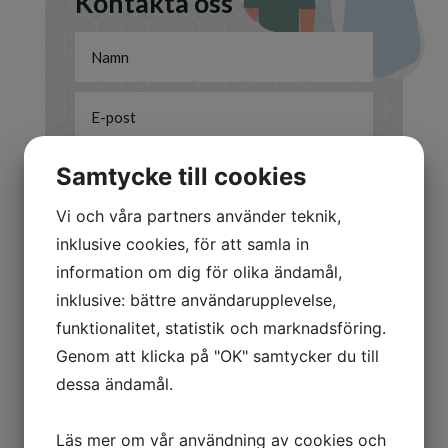
Kontakta oss
Samtycke till cookies
Vi och våra partners använder teknik,
Jag är intresserad av
inklusive cookies, för att samla in
Att sälja
information om dig för olika ändamål,
Att köpa
inklusive: bättre användarupplevelse,
Annat/Övrigt
funktionalitet, statistik och marknadsföring.
Genom att klicka på "OK" samtycker du till
Skicka
=
3 + 11
dessa ändamål.
Läs mer om vår användning av cookies och