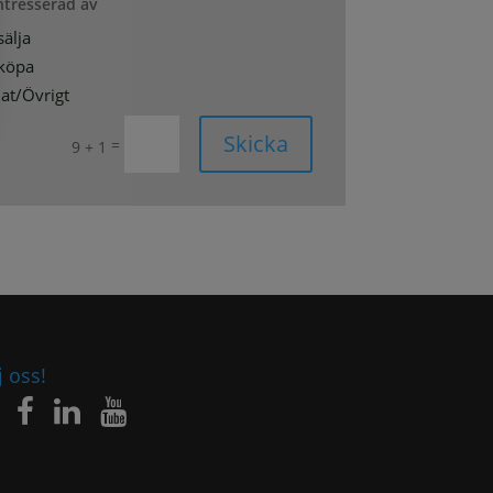
intresserad av
sälja
 köpa
at/Övrigt
Skicka
=
9 + 1
j oss!