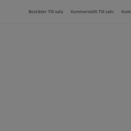
Bostäder Till salu
Kommersiellt Till salu
Kom
8E – Ängelholm