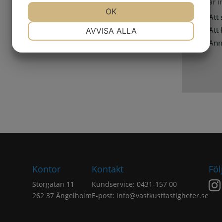
Jag är 
JA
NEJ
OK
JA
NEJ
Att 
NÖDVÄNDIG
INSTÄLLNINGAR
Att
AVVISA ALLA
Ann
JA
NEJ
JA
NEJ
MARKNADSFÖRING
STATISTIK
Kontor
Kontakt
Föl
Storgatan 11
Kundservice: 0431-157 00
262 37 Ängelholm
E-post:
info@vastkustfastigheter.se