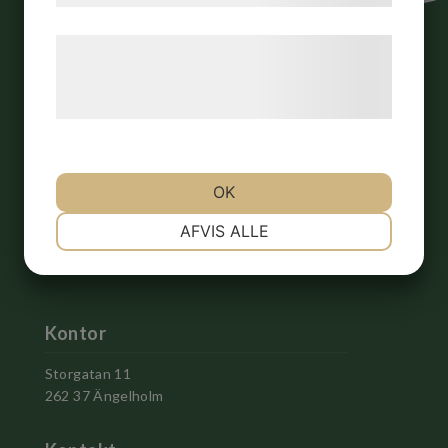
Læs mere om vores brug af cookies og
behandling af persondata på vores
hjemmeside.
OK
NØDVENDIGE
PRÆFERENCER
AFVIS ALLE
MARKETING
STATISTIK
Kontor
Storgatan 11
262 37 Ängelholm