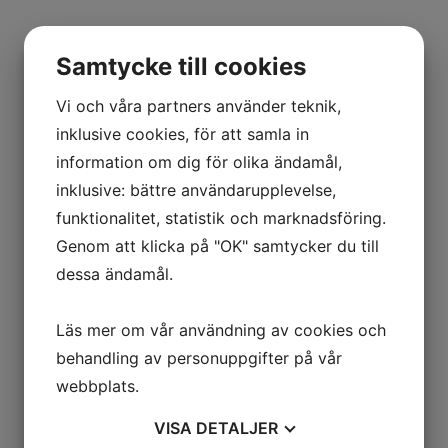
Kontakta oss
Samtycke till cookies
Vi och våra partners använder teknik,
inklusive cookies, för att samla in
information om dig för olika ändamål,
inklusive: bättre användarupplevelse,
funktionalitet, statistik och marknadsföring.
Genom att klicka på "OK" samtycker du till
dessa ändamål.
Jag är intresserad av
Att sälja
Läs mer om vår användning av cookies och
Att köpa
behandling av personuppgifter på vår
Annat/Övrigt
webbplats.
Skicka
=
11 + 9
VISA
DETALJER