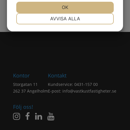
JA
NEJ
OK
JA
NEJ
NÖDVÄNDIG
INSTÄLLNINGAR
AVVISA ALLA
JA
NEJ
JA
NEJ
MARKNADSFÖRING
STATISTIK
Kontor
Kontakt
Storgatan 11
Kundservice: 0431-157 00
262 37 Ängelholm
E-post:
info@vastkustfastigheter.se
Följ oss!