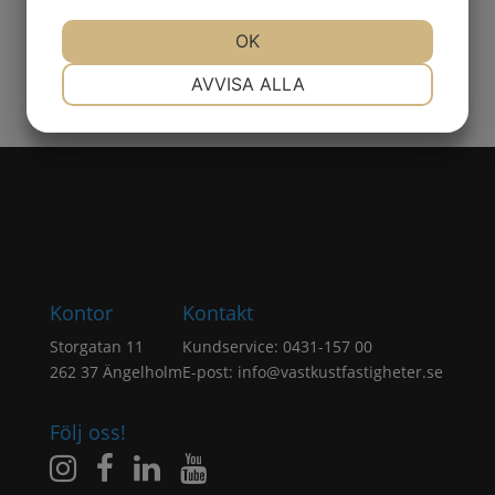
JA
NEJ
OK
JA
NEJ
NÖDVÄNDIG
INSTÄLLNINGAR
AVVISA ALLA
JA
NEJ
JA
NEJ
MARKNADSFÖRING
STATISTIK
Kontor
Kontakt
Storgatan 11
Kundservice: 0431-157 00
262 37 Ängelholm
E-post:
info@vastkustfastigheter.se
Följ oss!