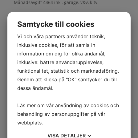
Månadsavgift 4464 inkl. garage, v&v, k-tv.
Samtycke till cookies
Kontakta oss
Vi och våra partners använder teknik,
inklusive cookies, för att samla in
information om dig för olika ändamål,
inklusive: bättre användarupplevelse,
funktionalitet, statistik och marknadsföring.
Genom att klicka på "OK" samtycker du till
dessa ändamål.
Jag är intresserad av
Läs mer om vår användning av cookies och
Att sälja
behandling av personuppgifter på vår
Att köpa
webbplats.
Annat/Övrigt
VISA
DETALJER
Skicka
=
10 + 2