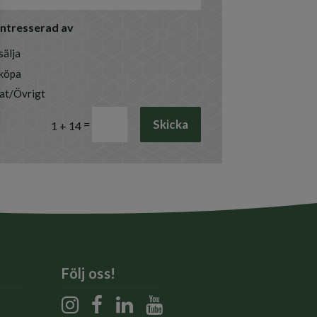
 intresserad av
sälja
 köpa
at/Övrigt
Skicka
=
1 + 14
Följ oss!