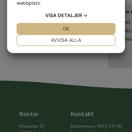
webbplats.
Jag är
VISA
DETALJER
Att 
JA
NEJ
OK
JA
NEJ
Att
NÖDVÄNDIG
INSTÄLLNINGAR
Ann
AVVISA ALLA
JA
NEJ
JA
NEJ
MARKNADSFÖRING
STATISTIK
Kontor
Kontakt
Storgatan 11
Kundservice: 0431-157 00