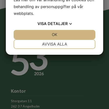
behandling av personuppgifter på vår
webbplats.
VISA
DETALJER
JA
NEJ
OK
JA
NEJ
NÖDVÄNDIG
INSTÄLLNINGAR
AVVISA ALLA
JA
NEJ
JA
NEJ
MARKNADSFÖRING
STATISTIK
Kontor
Storgatan 11
262 37 Ängelholm