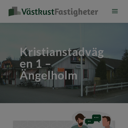
Kristianstadväg
en 1 –
Ängelholm