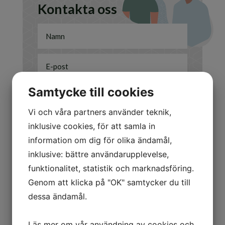
Kontakta oss
Samtycke till cookies
Vi och våra partners använder teknik,
Jag är intresserad av
inklusive cookies, för att samla in
Att sälja
information om dig för olika ändamål,
Att köpa
inklusive: bättre användarupplevelse,
Annat/Övrigt
funktionalitet, statistik och marknadsföring.
Genom att klicka på "OK" samtycker du till
Skicka
=
5 + 13
dessa ändamål.
Läs mer om vår användning av cookies och