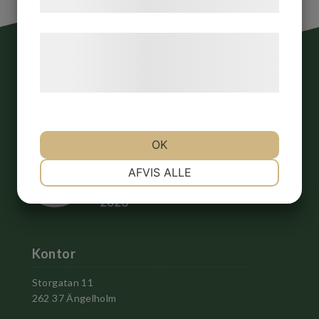
samtykke til disse formål.
Læs mere om vores brug af cookies og
behandling af persondata på vores
hjemmeside.
OK
NØDVENDIGE
PRÆFERENCER
AFVIS ALLE
MARKETING
STATISTIK
Kontor
Storgatan 11
262 37 Ängelholm