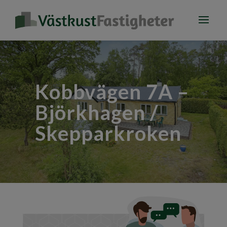
Kobbvägen 7A –
Björkhagen /
Skepparkroken