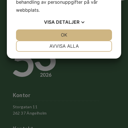
behandling av personuppgifter på vår
webbplats.
VISA
DETALJER
JA
NEJ
OK
JA
NEJ
NÖDVÄNDIG
INSTÄLLNINGAR
AVVISA ALLA
JA
NEJ
JA
NEJ
MARKNADSFÖRING
STATISTIK
Kontor
Storgatan 11
262 37 Ängelholm