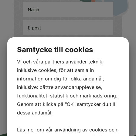
Samtycke till cookies
Jag är intresserad av
Vi och våra partners använder teknik,
inklusive cookies, för att samla in
Att sälja
information om dig för olika ändamål,
Att köpa
inklusive: bättre användarupplevelse,
Annat/Övrigt
funktionalitet, statistik och marknadsföring.
Skicka
=
10 + 15
Genom att klicka på "OK" samtycker du till
dessa ändamål.
Läs mer om vår användning av cookies och