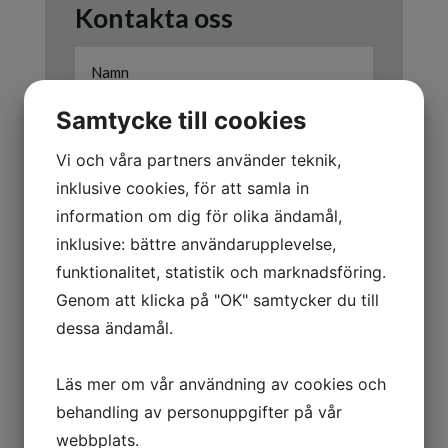
Kontakta oss
Samtycke till cookies
Vi och våra partners använder teknik,
inklusive cookies, för att samla in
information om dig för olika ändamål,
Jag är intresserad av
inklusive: bättre användarupplevelse,
funktionalitet, statistik och marknadsföring.
Att sälja
Genom att klicka på "OK" samtycker du till
Att köpa
dessa ändamål.
Annat/Övrigt
Skicka
=
2 + 13
Läs mer om vår användning av cookies och
behandling av personuppgifter på vår
webbplats.