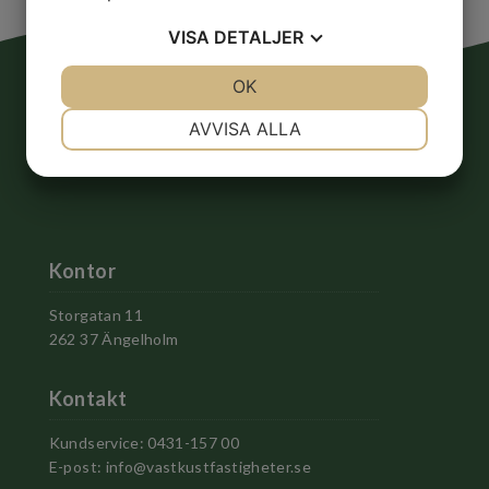
VISA
DETALJER
JA
NEJ
OK
JA
NEJ
NÖDVÄNDIG
INSTÄLLNINGAR
AVVISA ALLA
JA
NEJ
JA
NEJ
MARKNADSFÖRING
STATISTIK
Kontor
Storgatan 11
262 37 Ängelholm
Kontakt
Kundservice: 0431-157 00
E-post:
info@vastkustfastigheter.se