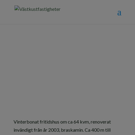
Gökvägen 2 –
Äspenäs vid
Västersjön
Vinterbonat fritidshus om ca 64 kvm, renoverat
invändigt från år 2003, braskamin. Ca 400 m till