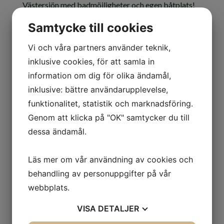
Västersjön med badmöjligheter och egen båtplats!
Samtycke till cookies
Kontakta oss
Vi och våra partners använder teknik,
inklusive cookies, för att samla in
information om dig för olika ändamål,
inklusive: bättre användarupplevelse,
funktionalitet, statistik och marknadsföring.
Genom att klicka på "OK" samtycker du till
dessa ändamål.
Jag är intresserad av
Läs mer om vår användning av cookies och
behandling av personuppgifter på vår
Att sälja
webbplats.
Att köpa
Annat/Övrigt
VISA
DETALJER