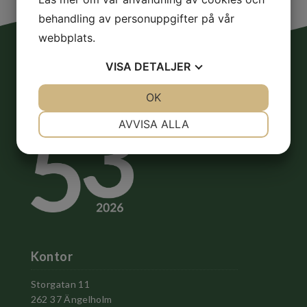
behandling av personuppgifter på vår
webbplats.
VISA
DETALJER
JA
NEJ
OK
JA
NEJ
NÖDVÄNDIG
INSTÄLLNINGAR
AVVISA ALLA
JA
NEJ
JA
NEJ
MARKNADSFÖRING
STATISTIK
Kontor
Storgatan 11
262 37 Ängelholm