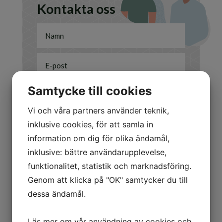
Kontakta oss
Samtycke till cookies
Vi och våra partners använder teknik,
Jag är intresserad av
inklusive cookies, för att samla in
Att sälja
information om dig för olika ändamål,
Att köpa
inklusive: bättre användarupplevelse,
Annat/Övrigt
funktionalitet, statistik och marknadsföring.
Genom att klicka på "OK" samtycker du till
Skicka
=
10 + 9
dessa ändamål.
Läs mer om vår användning av cookies och