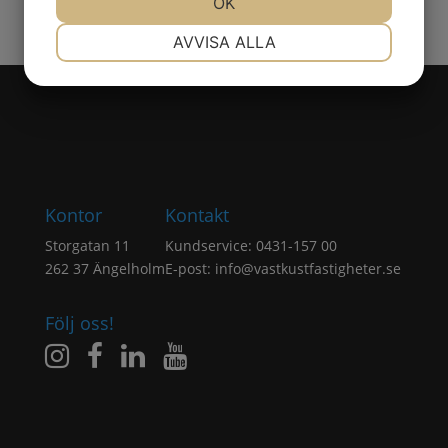
JA
NEJ
OK
JA
NEJ
NÖDVÄNDIG
INSTÄLLNINGAR
AVVISA ALLA
JA
NEJ
JA
NEJ
MARKNADSFÖRING
STATISTIK
Kontor
Kontakt
Storgatan 11
Kundservice: 0431-157 00
262 37 Ängelholm
E-post:
info@vastkustfastigheter.se
Följ oss!