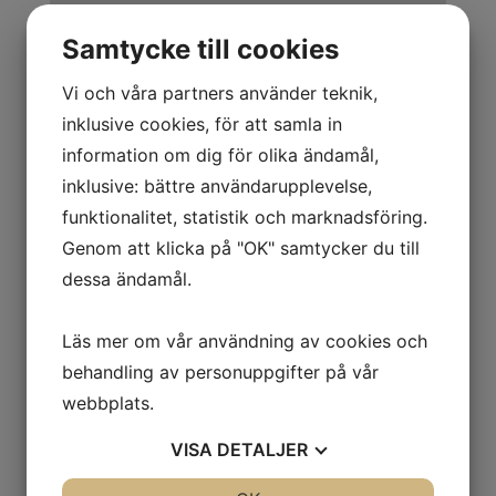
Kontakta oss
Samtycke till cookies
Vi och våra partners använder teknik,
inklusive cookies, för att samla in
information om dig för olika ändamål,
inklusive: bättre användarupplevelse,
funktionalitet, statistik och marknadsföring.
Genom att klicka på "OK" samtycker du till
Jag är intresserad av
dessa ändamål.
Att sälja
Att köpa
Läs mer om vår användning av cookies och
Annat/Övrigt
behandling av personuppgifter på vår
webbplats.
Skicka
=
15 + 10
VISA
DETALJER