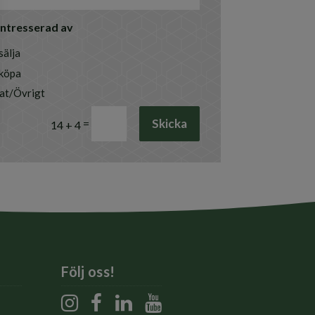
 intresserad av
sälja
 köpa
at/Övrigt
Skicka
=
14 + 4
Följ oss!