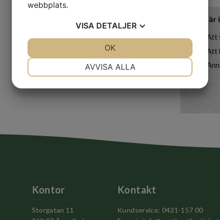
webbplats.
Jag är
VISA
DETALJER
Att 
JA
NEJ
OK
JA
NEJ
Att
NÖDVÄNDIG
INSTÄLLNINGAR
Ann
AVVISA ALLA
JA
NEJ
JA
NEJ
MARKNADSFÖRING
STATISTIK
Kontor
Kontakt
Storgatan 11
Kundservice: 0431-157 00