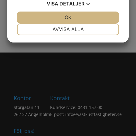
VISA
DETALJER
Skicka
=
6 + 8
JA
NEJ
OK
JA
NEJ
NÖDVÄNDIG
INSTÄLLNINGAR
AVVISA ALLA
JA
NEJ
JA
NEJ
MARKNADSFÖRING
STATISTIK
Kontor
Kontakt
Storgatan 11
Kundservice: 0431-157 00
262 37 Ängelholm
E-post:
info@vastkustfastigheter.se
Följ oss!