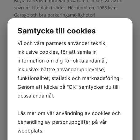
Boyta ca 96 kvm fördelat på 4 rum och kök, varav ett
sovrum. Uteplats i söder. Hörntomt om 1083 kvm.
Garage och bra parkeringsmöjligheter!
Samtycke till cookies
Kontakta oss
Vi och våra partners använder teknik,
inklusive cookies, för att samla in
information om dig för olika ändamål,
inklusive: bättre användarupplevelse,
funktionalitet, statistik och marknadsföring.
Genom att klicka på "OK" samtycker du till
dessa ändamål.
Jag är intresserad av
Läs mer om vår användning av cookies och
Att sälja
behandling av personuppgifter på vår
Att köpa
webbplats.
Annat/Övrigt