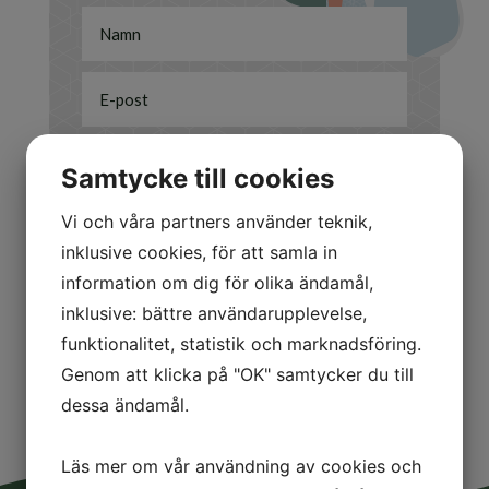
Samtycke till cookies
Jag är intresserad av
Vi och våra partners använder teknik,
inklusive cookies, för att samla in
Att sälja
information om dig för olika ändamål,
Att köpa
inklusive: bättre användarupplevelse,
Annat/Övrigt
funktionalitet, statistik och marknadsföring.
Skicka
=
4 + 4
Genom att klicka på "OK" samtycker du till
dessa ändamål.
Läs mer om vår användning av cookies och