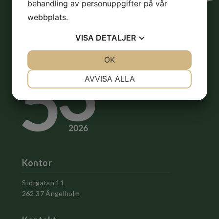
behandling av personuppgifter på vår
webbplats.
VISA
DETALJER
JA
NEJ
OK
JA
NEJ
NÖDVÄNDIG
INSTÄLLNINGAR
AVVISA ALLA
JA
NEJ
JA
NEJ
MARKNADSFÖRING
STATISTIK
Kontor
Storgatan 11
262 37 Ängelholm